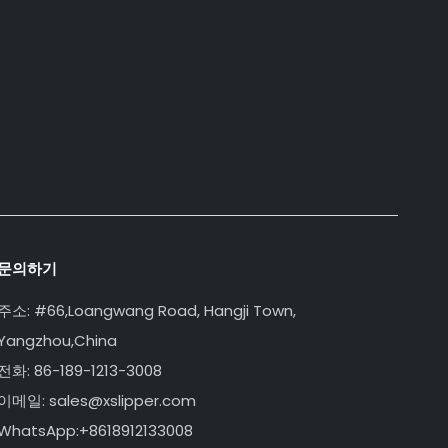
문의하기
주소: #66,Loangwang Road, Hangji Town,
Yangzhou,China
전화: 86-189-1213-3008
이메일: sales@xslipper.com
WhatsApp:+8618912133008